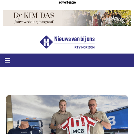
RTV
RTV
advertentie
Horizon
Horizon
-
Nieuws
van
bij
ons
☰