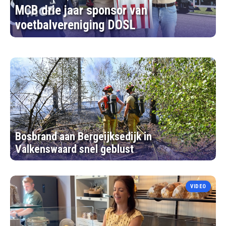
MCB drie jaar sponsor van
voetbalvereniging DOSL
Bosbrand aan Bergeijksedijk in
Valkenswaard snel geblust
VIDEO