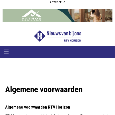
RTV
RTV
advertentie
Horizon
Horizon
-
Nieuws
van
bij
ons
☰
Algemene voorwaarden
Algemene voorwaarden RTV Horizon