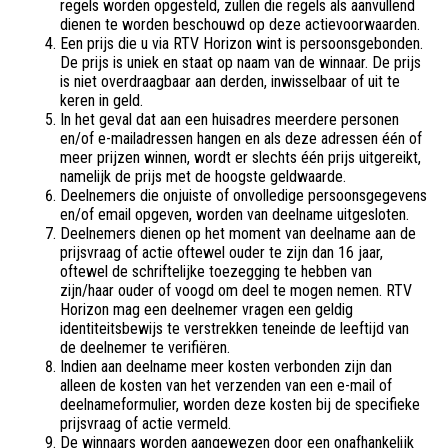
regels worden opgesteld, zullen die regels als aanvullend
dienen te worden beschouwd op deze actievoorwaarden.
Een prijs die u via RTV Horizon wint is persoonsgebonden.
De prijs is uniek en staat op naam van de winnaar. De prijs
is niet overdraagbaar aan derden, inwisselbaar of uit te
keren in geld.
In het geval dat aan een huisadres meerdere personen
en/of e-mailadressen hangen en als deze adressen één of
meer prijzen winnen, wordt er slechts één prijs uitgereikt,
namelijk de prijs met de hoogste geldwaarde.
Deelnemers die onjuiste of onvolledige persoonsgegevens
en/of email opgeven, worden van deelname uitgesloten.
Deelnemers dienen op het moment van deelname aan de
prijsvraag of actie oftewel ouder te zijn dan 16 jaar,
oftewel de schriftelijke toezegging te hebben van
zijn/haar ouder of voogd om deel te mogen nemen. RTV
Horizon mag een deelnemer vragen een geldig
identiteitsbewijs te verstrekken teneinde de leeftijd van
de deelnemer te verifiëren.
Indien aan deelname meer kosten verbonden zijn dan
alleen de kosten van het verzenden van een e-mail of
deelnameformulier, worden deze kosten bij de specifieke
prijsvraag of actie vermeld.
De winnaars worden aangewezen door een onafhankelijk