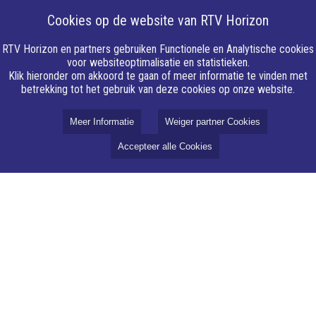
Veldhoven
Eersel
Cookies op de website van RTV Horizon
Valkenswaard
Reusel-De
Mierden
RTV Horizon en partners gebruiken Functionele en Analytische cookies
voor websiteoptimalisatie en statistieken.
Klik hieronder om akkoord te gaan of meer informatie te vinden met
betrekking tot het gebruik van deze cookies op onze website.
Meer Informatie
Weiger partner Cookies
Accepteer alle Cookies
Over RTV Horizon
Colofon
Over ons
Disclaimer
Medewerker worden?
Horizon Medialab