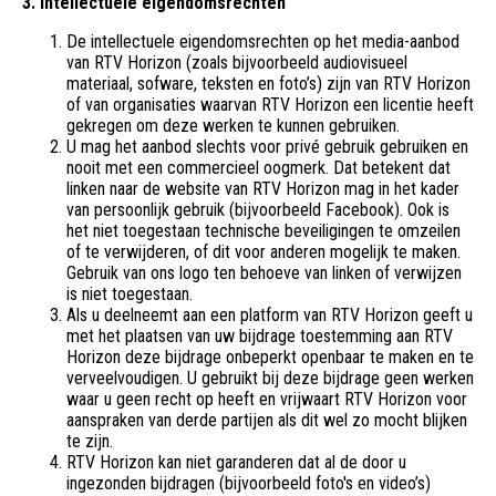
3. Intellectuele eigendomsrechten
De intellectuele eigendomsrechten op het media-aanbod
van RTV Horizon (zoals bijvoorbeeld audiovisueel
materiaal, sofware, teksten en foto’s) zijn van RTV Horizon
of van organisaties waarvan RTV Horizon een licentie heeft
gekregen om deze werken te kunnen gebruiken.
U mag het aanbod slechts voor privé gebruik gebruiken en
nooit met een commercieel oogmerk. Dat betekent dat
linken naar de website van RTV Horizon mag in het kader
van persoonlijk gebruik (bijvoorbeeld Facebook). Ook is
het niet toegestaan technische beveiligingen te omzeilen
of te verwijderen, of dit voor anderen mogelijk te maken.
Gebruik van ons logo ten behoeve van linken of verwijzen
is niet toegestaan.
Als u deelneemt aan een platform van RTV Horizon geeft u
met het plaatsen van uw bijdrage toestemming aan RTV
Horizon deze bijdrage onbeperkt openbaar te maken en te
verveelvoudigen. U gebruikt bij deze bijdrage geen werken
waar u geen recht op heeft en vrijwaart RTV Horizon voor
aanspraken van derde partijen als dit wel zo mocht blijken
te zijn.
RTV Horizon kan niet garanderen dat al de door u
ingezonden bijdragen (bijvoorbeeld foto's en video’s)