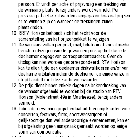
persoon. Er vindt per actie of prijsvraag een trekking van
de winnaars plaats, tenzij anders wordt vermeld. Per
prijsvraag of actie zal worden aangegeven hoeveel prijzen
er te winnen zijn en wanneer de trekkingen zullen
plaatsvinden.
RRTV Horizon behoudt zich het recht voor de
samenstelling van het prijzenpakket te wijzigen.
De winnaars zullen per post, mail, telefoon of social media
bericht ontvangen van de gewonnen prijs op het door de
deelnemer opgegeven correspondentieadres. Over de
uitslag kan niet worden gecorrespondeerd. RTV Horizon
kan te allen tijde een deelnemer diskwalificeren en/of van
deelname uitsluiten indien de deelnemer op enige wijze in
strijd handelt met deze actievoorwaarden.
De prijs dient binnen enkele dagen na bekendmaking van
de winnaar afgehaald te worden bij de studio van RTV
Horizon (Molenstraat 49a in Maarheeze), tenzij anders
vermeld.
Indien de gewonnen prijs bestaat uit toegangskaarten voor
concerten, festivals, films, sportwedstrijden of
gelijksoortige dan wel andersoortige evenementen, kan er
bij afgelasting geen aanspraak gemaakt worden op enige
vorm van compensatie.