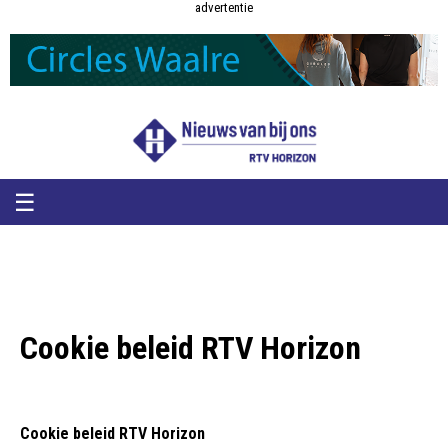
RTV
RTV
advertentie
Horizon
Horizon
-
Nieuws
van
bij
ons
☰
Cookie beleid RTV Horizon
Cookie beleid RTV Horizon