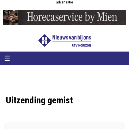
RTV
RTV
advertentie
Horizon
Horizon
-
Nieuws
van
bij
ons
☰
Uitzending gemist