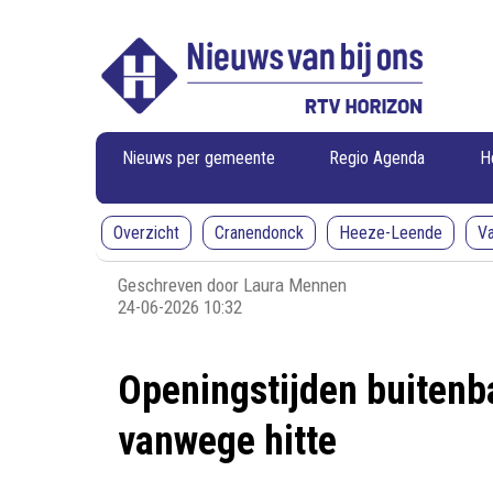
RTV
RTV
Horizon
Horizon
-
Nieuws
van
bij
ons
Nieuws per gemeente
Regio Agenda
H
Overzicht
Cranendonck
Heeze-Leende
V
Geschreven door Laura Mennen
24-06-2026 10:32
Openingstijden buiten
vanwege hitte