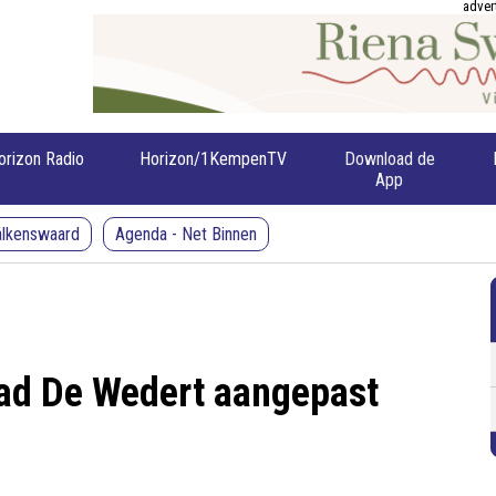
adver
orizon Radio
Horizon/1KempenTV
Download de
App
alkenswaard
Agenda - Net Binnen
bad De Wedert aangepast