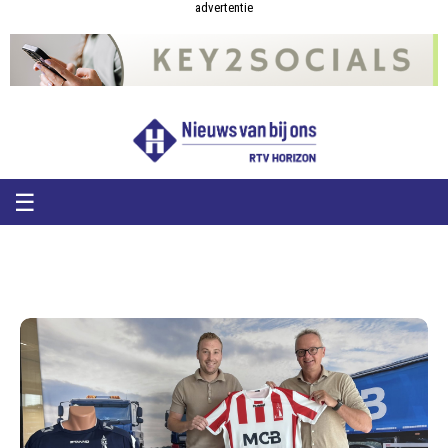
RTV
RTV
advertentie
Horizon
Horizon
-
Nieuws
van
bij
ons
☰