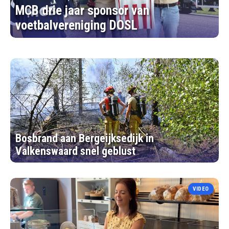
MCB drie jaar sponsor van
voetbalvereniging DOSL
Bosbrand aan Bergeijksedijk in
Valkenswaard snel geblust
VIDEO