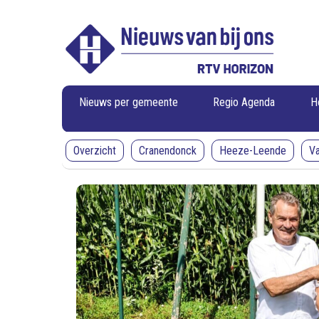
RTV
RTV
Horizon
Horizon
-
Nieuws
van
bij
ons
Nieuws per gemeente
Regio Agenda
H
Overzicht
Cranendonck
Heeze-Leende
V