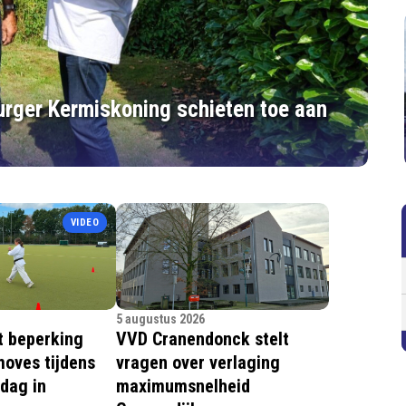
Burger Kermiskoning schieten toe aan
VIDEO
5 augustus 2026
t beperking
VVD Cranendonck stelt
moves tijdens
vragen over verlaging
dag in
maximumsnelheid