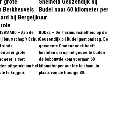
r grote
Snelheid Geuzendijk bij
n Berkheuvels
Budel naar 60 kilometer per
ard bij Bergeijk
uur
trole
NSWAARD – Aan de
BUDEL — De maximumsnelheid op de
j buurtschap 't Schut
Geuzendijk bij Budel gaat omlaag. De
t sinds
gemeente Cranendonck heeft
en zeer grote
besloten om op het gedeelte buiten
ndweer is met
de bebouwde kom voortaan 60
en uitgerukt om het
kilometer per uur toe te staan, in
le te krijgen.
plaats van de huidige 80.