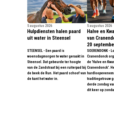
5 augustus 2026
5 augustus 2026
Hulpdiensten halen paard
Halve en Kw
uit water in Steensel
van Cranend
20 septembe
STEENSEL - Een paard is
SOERENDONK - L
woensdagmorgen te water geraakt in
Cranendonck orga
Steensel. Dat gebeurde ter hoogte
de 'Halve en Kwa
van de Zandstraat bij een ruiterpad bij
Cranendonck'. Het
de beek de Run. Het paard schoof van
hardloopeveneme
de kant het water in.
traditiegetrouw 
derde zondag van
dit keer op zond