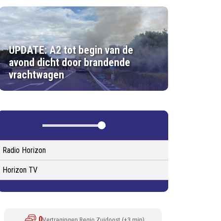
UPDATE: A2 tot begin van de
avond dicht door brandende
vrachtwagen
Radio Horizon
Horizon TV