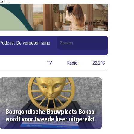
tentie
Doorzoek
Podcast De vergeten ramp
de
website
TV
Radio
22,2°C
Bourgondische Bouwplaats Bokaal
wordt voor tweede keer uitgereikt