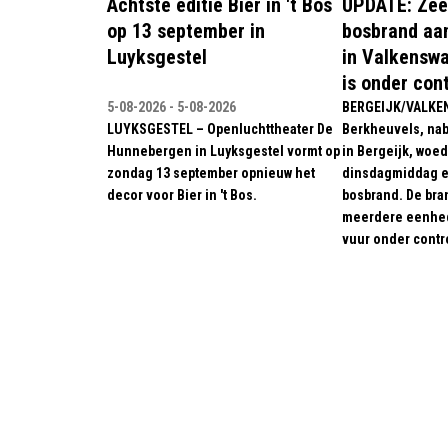
Achtste editie Bier in 't Bos
UPDATE: Zee
op 13 september in
bosbrand aa
Luyksgestel
in Valkenswa
is onder con
5-08-2026 - 5-08-2026
BERGEIJK/VALKE
LUYKSGESTEL – Openluchttheater De
Berkheuvels, nabi
Hunnebergen in Luyksgestel vormt op
in Bergeijk, woed
zondag 13 september opnieuw het
dinsdagmiddag e
decor voor Bier in 't Bos.
bosbrand. De bra
meerdere eenhed
vuur onder contro