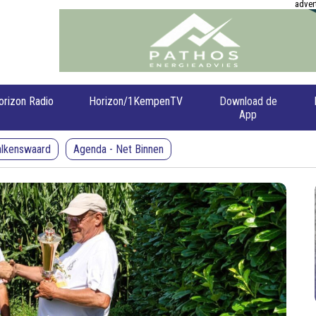
adver
orizon Radio
Horizon/1KempenTV
Download de
App
alkenswaard
Agenda - Net Binnen