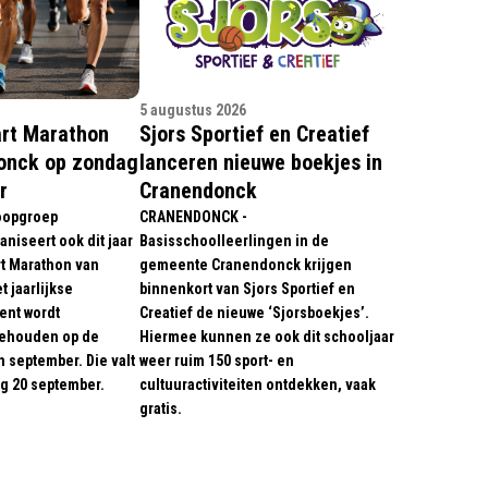
5 augustus 2026
art Marathon
Sjors Sportief en Creatief
onck op zondag
lanceren nieuwe boekjes in
r
Cranendonck
oopgroep
CRANENDONCK -
niseert ook dit jaar
Basisschoolleerlingen in de
rt Marathon van
gemeente Cranendonck krijgen
 jaarlijkse
binnenkort van Sjors Sportief en
nt wordt
Creatief de nieuwe ‘Sjorsboekjes’.
gehouden op de
Hiermee kunnen ze ook dit schooljaar
 september. Die valt
weer ruim 150 sport- en
ag 20 september.
cultuuractiviteiten ontdekken, vaak
gratis.