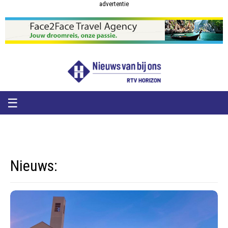
RTV
RTV
advertentie
Horizon
Horizon
-
Nieuws
van
bij
ons
☰
Nieuws: